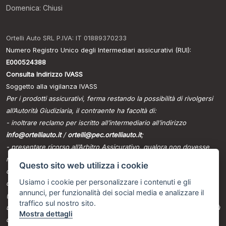
Domenica: Chiusi
Ortelli Auto SRL P.IVA: IT 01889370233
Numero Registro Unico degli Intermediari assicurativi (RUI):
E000524388
Consulta Indirizzo IVASS
Soggetto alla vigilanza IVASS
Per i prodotti assicurativi, ferma restando la possibilità di rivolgersi
all’Autorità Giudiziaria, il contraente ha facoltà di:
- inoltrare reclamo per iscritto all’intermediario all’indirizzo
info@ortelliauto.it
/
ortelli@pec.ortelliauto.it
;
- presentare ricorso all’Arbitro Assicurativo, qualora non dovesse
ritenersi soddisfatto dall’esito del reclamo all’intermediario o in caso
Questo sito web utilizza i cookie
di assenza di riscontro entro il termine di legge, tramite il portale
Usiamo i cookie per personalizzare i contenuti e gli
disponibile sul sito internet dello stesso
annunci, per funzionalità dei social media e analizzare il
(www.arbitroassicurativo.org), dove è possibile consultare gli
traffico sul nostro sito.
ulteriori requisiti di ammissibilità, le informazioni relative alle modalità
Mostra dettagli
di presentazione del ricorso e ogni altra indicazione utile;