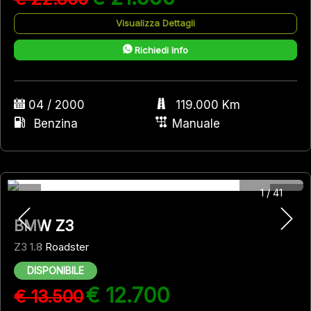
Visualizza Dettagli
Richiedi Info
04 / 2000
119.000 Km
Benzina
Manuale
1
/
41
BMW Z3
Z3 1.8 Roadster
DISPONIBILE
€ 12.700
€ 13.500