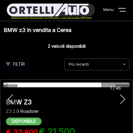
Menu
BMW z3 in vendita a Cerea
2
veicoli disponibili
FILTRI
Più recenti
1
/
46
BMW Z3
Z3 2.0 Roadster
DISPONIBILE
€ 21.500
€ 22.800