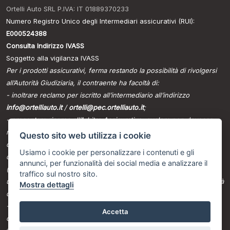
Ortelli Auto SRL P.IVA: IT 01889370233
Numero Registro Unico degli Intermediari assicurativi (RUI):
E000524388
Consulta Indirizzo IVASS
Soggetto alla vigilanza IVASS
Per i prodotti assicurativi, ferma restando la possibilità di rivolgersi
all’Autorità Giudiziaria, il contraente ha facoltà di:
- inoltrare reclamo per iscritto all’intermediario all’indirizzo
info@ortelliauto.it
/
ortelli@pec.ortelliauto.it
;
- presentare ricorso all’Arbitro Assicurativo, qualora non dovesse
ritenersi soddisfatto dall’esito del reclamo all’intermediario o in caso
Questo sito web utilizza i cookie
di assenza di riscontro entro il termine di legge, tramite il portale
Usiamo i cookie per personalizzare i contenuti e gli
disponibile sul sito internet dello stesso
annunci, per funzionalità dei social media e analizzare il
(www.arbitroassicurativo.org), dove è possibile consultare gli
traffico sul nostro sito.
ulteriori requisiti di ammissibilità, le informazioni relative alle modalità
Mostra dettagli
di presentazione del ricorso e ogni altra indicazione utile;
- avvalersi di altri eventuali sistemi alternativi di risoluzione delle
Accetta
controversie previsti dalla normativa vigente.