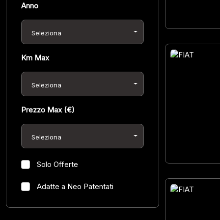
Anno
Seleziona
Km Max
31
Seleziona
Prezzo Max (€)
Seleziona
Solo Offerte
Adatte a Neo Patentati
38