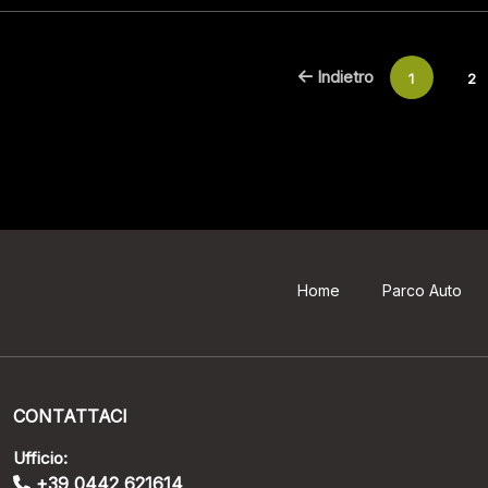
Indietro
1
2
Home
Parco Auto
CONTATTACI
Ufficio:
+39 0442 621614