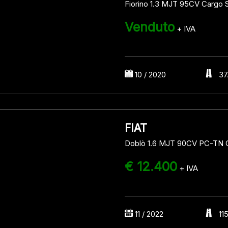
Fiorino 1.3 MJT 95CV Cargo 
Venduto
+ IVA
10 / 2020
37
FIAT
Doblò 1.6 MJT 90CV PC-TN C
€ 12.400
+ IVA
11 / 2022
11