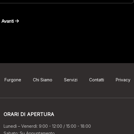
Avanti
Furgone
Chi Siamo
Servizi
Contatti
Privacy
ORARI DI APERTURA
Lunedì – Venerdì: 9:00 - 12:00 / 15:00 - 18:00
Sabato: Su Appuntamento