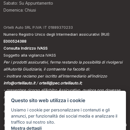
Sabato: Su Appuntamento
Domenica: Chiusi
Ortelli Auto SRL P.IVA: IT 01889370233
Numero Registro Unico degli Intermediari assicurativi (RUI):
E000524388
Consulta Indirizzo IVASS
Soggetto alla vigilanza IVASS
Per i prodotti assicurativi, ferma restando la possibilità di rivolgersi
all’Autorità Giudiziaria, il contraente ha facoltà di:
- inoltrare reclamo per iscritto all’intermediario all’indirizzo
info@ortelliauto.it
/
ortelli@pec.ortelliauto.it
;
- presentare ricorso all’Arbitro Assicurativo, qualora non dovesse
ritenersi soddisfatto dall’esito del reclamo all’intermediario o in caso
Questo sito web utilizza i cookie
di assenza di riscontro entro il termine di legge, tramite il portale
Usiamo i cookie per personalizzare i contenuti e gli
disponibile sul sito internet dello stesso
annunci, per funzionalità dei social media e analizzare il
(www.arbitroassicurativo.org), dove è possibile consultare gli
traffico sul nostro sito.
ulteriori requisiti di ammissibilità, le informazioni relative alle modalità
Mostra dettagli