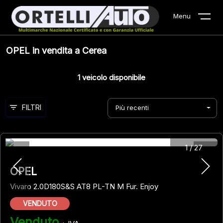
Menu
OPEL in vendita a Cerea
1
veicolo disponibile
FILTRI
Più recenti
1
/
27
OPEL
Vivaro 2.0D180S&S AT8 PL-TN M Fur. Enjoy
VENDUTO
Venduto