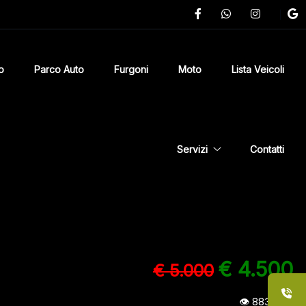
o
Parco Auto
Furgoni
Moto
Lista Veicoli
Servizi
Contatti
€ 4.500
€ 5.000
883
visite