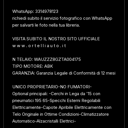
WhatsApp: 3314978123
richiedi subito il servizio fotografico con WhatsApp
per salvarti le foto nella tua libreria.
VISITA SUBITO IL NOSTRO SITO UFFICIALE
w w w . o r t e l l i a u t o . i t
N TELAIO: WAUZZZ8GZTA004175
TIPO MOTORE: ABK
GARANZIA: Garanzia Legale di Conformità di 12 mesi
UNICO PROPRIETARIO-NO FUMATORI-
Optional principali: -Cerchi in Lega da '15 con
pneumatici 195 65-Specchi Esterni Regolabili
Elettricamente-Capote Apribile Elettricamente con
Telo Originale in Ottime Condizioni-Climatizzatore
Automatico-Alzacristalli Elettrici-