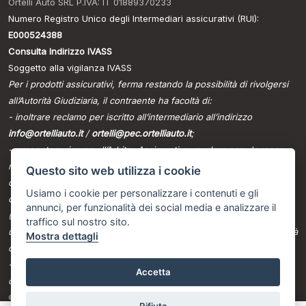
Ortelli Auto SRL P.IVA: IT 01889370233
Numero Registro Unico degli Intermediari assicurativi (RUI):
E000524388
Consulta Indirizzo IVASS
Soggetto alla vigilanza IVASS
Per i prodotti assicurativi, ferma restando la possibilità di rivolgersi
all’Autorità Giudiziaria, il contraente ha facoltà di:
- inoltrare reclamo per iscritto all’intermediario all’indirizzo
info@ortelliauto.it
/
ortelli@pec.ortelliauto.it
;
- presentare ricorso all’Arbitro Assicurativo, qualora non dovesse
ritenersi soddisfatto dall’esito del reclamo all’intermediario o in caso
Questo sito web utilizza i cookie
di assenza di riscontro entro il termine di legge, tramite il portale
Usiamo i cookie per personalizzare i contenuti e gli
disponibile sul sito internet dello stesso
annunci, per funzionalità dei social media e analizzare il
(www.arbitroassicurativo.org), dove è possibile consultare gli
traffico sul nostro sito.
ulteriori requisiti di ammissibilità, le informazioni relative alle modalità
Mostra dettagli
di presentazione del ricorso e ogni altra indicazione utile;
- avvalersi di altri eventuali sistemi alternativi di risoluzione delle
Accetta
controversie previsti dalla normativa vigente.
© Another site by
Gestionale auto
LabyCar (2024)
Rifiuta