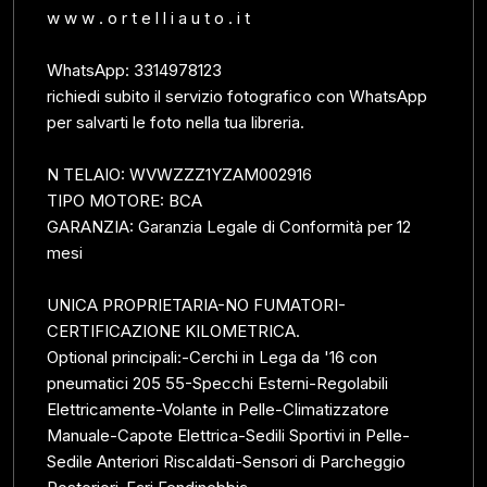
w w w . o r t e l l i a u t o . i t
WhatsApp: 3314978123
richiedi subito il servizio fotografico con WhatsApp
per salvarti le foto nella tua libreria.
N TELAIO: WVWZZZ1YZAM002916
TIPO MOTORE: BCA
GARANZIA: Garanzia Legale di Conformità per 12
mesi
UNICA PROPRIETARIA-NO FUMATORI-
CERTIFICAZIONE KILOMETRICA.
Optional principali:-Cerchi in Lega da '16 con
pneumatici 205 55-Specchi Esterni-Regolabili
Elettricamente-Volante in Pelle-Climatizzatore
Manuale-Capote Elettrica-Sedili Sportivi in Pelle-
Sedile Anteriori Riscaldati-Sensori di Parcheggio